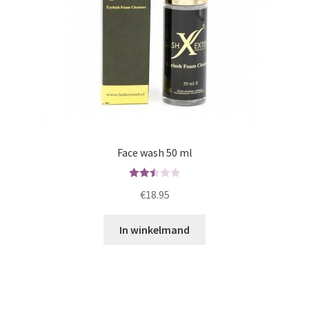
Face wash 50 ml
Waard
€
18.95
ering
2.53
In winkelmand
uit 5