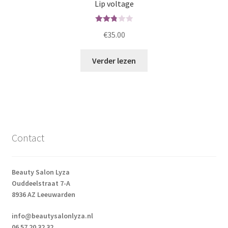
Lip voltage
Waard
€
35.00
ering
2.82
Verder lezen
uit 5
Contact
Beauty Salon Lyza
Ouddeelstraat 7-A
8936 AZ Leeuwarden
info@beautysalonlyza.nl
06 57 20 32 32