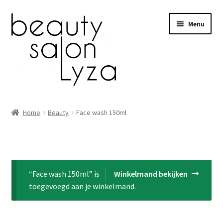
Ga
Ga
Menu
door
direct
naar
naar
navigatie
de
inhoud
Home
Home
Beauty
Face wash 150ml
Wimperextensions
Gelpolish
“Face wash 150ml” is
Winkelmand bekijken
Spray tanning
toegevoegd aan je winkelmand.
Lichttherapie