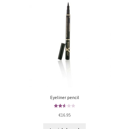
Eyeliner pencil
Waard
€
16.95
ering
2.56