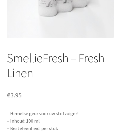
Prijzen
Shop
Afspraak maken
Contact
SmellieFresh – Fresh
Linen
€
3.95
– Hemelse geur voor uw stofzuiger!
– Inhoud: 100 ml
– Besteleenheid: per stuk