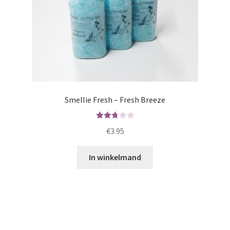
Smellie Fresh – Fresh Breeze
Waard
€
3.95
ering
2.78
In winkelmand
uit 5