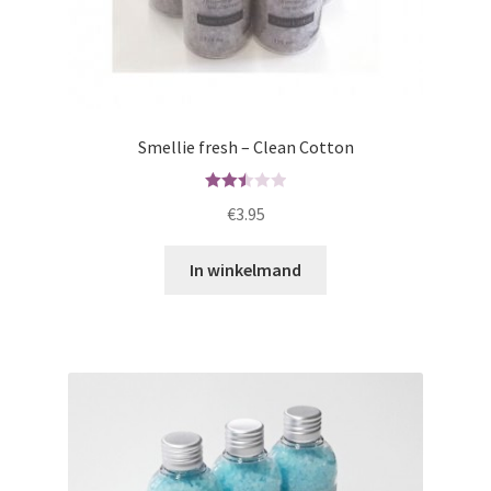
Smellie fresh – Clean Cotton
Waard
€
3.95
ering
2.50
In winkelmand
uit 5