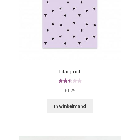
Lilac print
Waard
€
1.25
ering
2.51
In winkelmand
uit 5