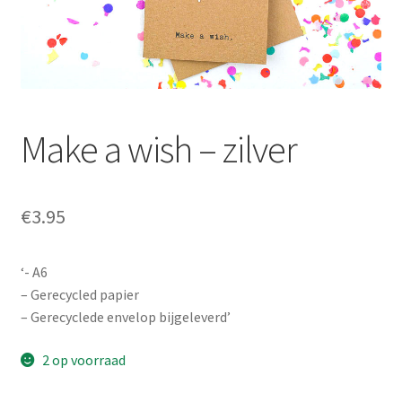
Prijzen
Shop
Afspraak maken
Make a wish – zilver
Contact
€
3.95
‘- A6
– Gerecycled papier
– Gerecyclede envelop bijgeleverd’
2 op voorraad