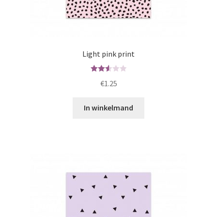
Light pink print
Waard
€
1.25
ering
2.57
In winkelmand
uit 5