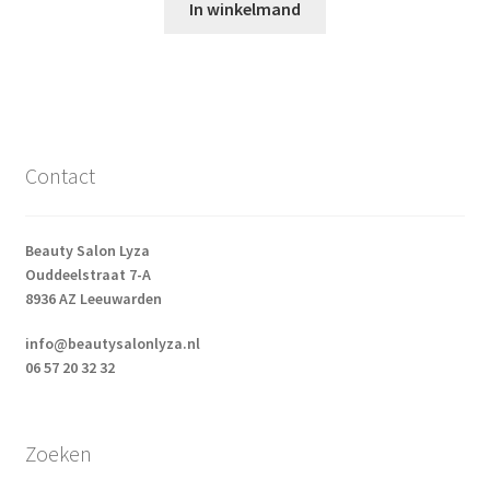
In winkelmand
uit 5
Contact
Beauty Salon Lyza
Ouddeelstraat 7-A
8936 AZ Leeuwarden
info@beautysalonlyza.nl
06 57 20 32 32
Zoeken