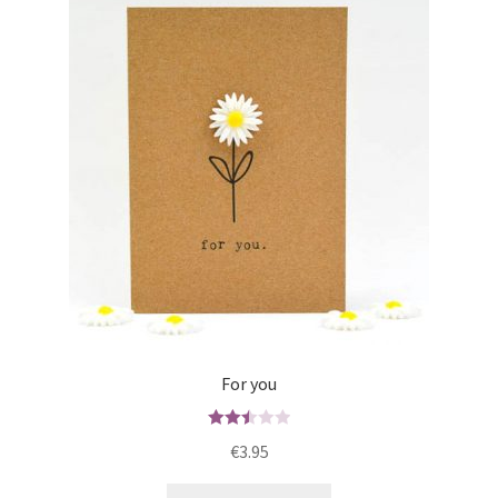
For you
Waard
€
3.95
ering
2.50