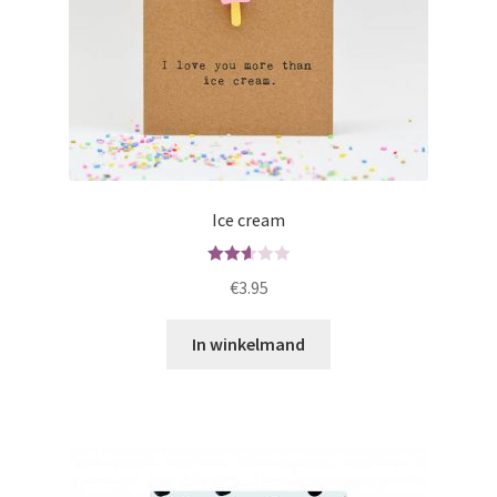
Ice cream
Waard
€
3.95
ering
2.64
In winkelmand
uit 5