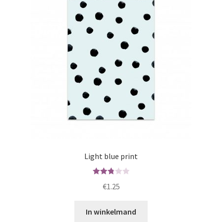
Light blue print
Waard
€
1.25
ering
2.82
In winkelmand
uit 5