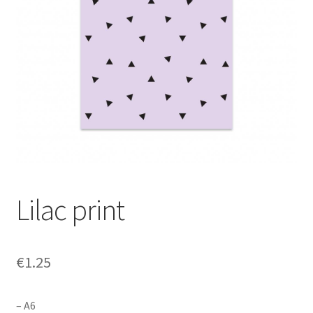
Prijzen
Shop
Afspraak maken
Contact
Lilac print
€
1.25
– A6