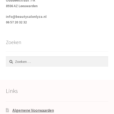
Ouddeelstraat 7-A
8936 AZ Leeuwarden
info@beautysalonlyza.nl
06 57 20 32 32
Zoeken
Zoeken
naar:
Links
Algemene Voorwaarden