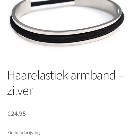
Prijzen
Shop
Afspraak maken
Contact
Haarelastiek armband –
zilver
€
24.95
Zie beschrijving